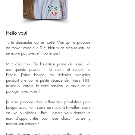
Hello you!
Tu te demandes qui est cette Mim qui te propose
de mover avec elle ? Et bien tu as bien raison, on
ne move pas avec n'importe qui !
Mim c'est moi. De formation juriste de base, j'ai
une grande passion : le sport, et surtout, le
Fitness.
J'aime bouger, me défouler, transpirer
pendant une bonne petite séance de fitness, HIIT,
muscu ou cardio. Et cette passion j'ai envie de la
partager avec vous !
Je vous propose donc différentes possibilités pour
bouger avec moi : cours au studio à Nivelles, cours
en live ou vidéos . Bref, j'essaie vous donner un
max d'opportunités pour que chacun puisse y
trouver son compte !
Forte de mon expérience personnelle et de ma