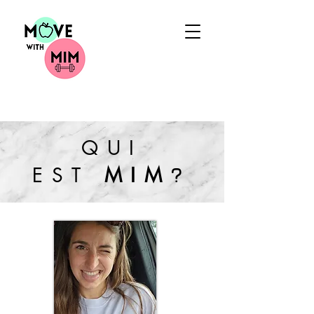
QUI
?
EST
MIM