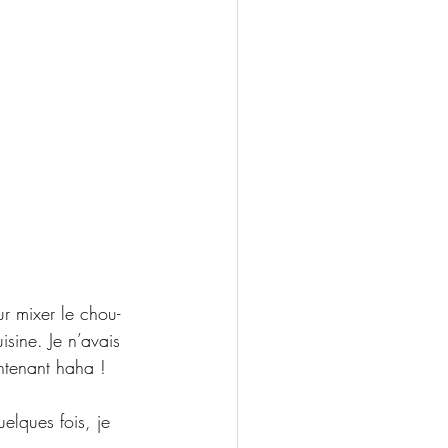
ur mixer le chou-
isine. Je n’avais 
ntenant haha ! 
elques fois, je 