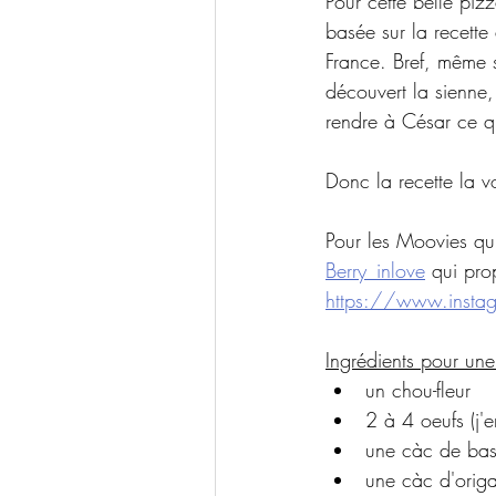
Pour cette belle piz
basée sur la recette 
France. Bref, même s
découvert la sienne, 
rendre à César ce qu
Donc la recette la vo
Pour les Moovies qui
Berry_inlove
 qui pro
https://www.inst
Ingrédients pour une
un chou-fleur
2 à 4 oeufs (j'e
une càc de bas
une càc d'orig