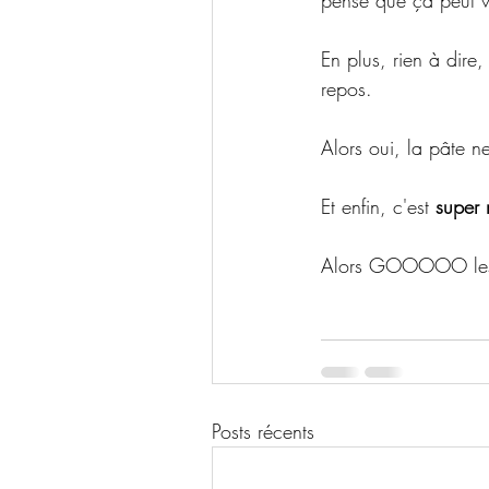
pense que ça peut vr
En plus, rien à dire, 
repos. 
Alors oui, la pâte n
Et enfin, c'est 
super 
Alors GOOOOO les Mo
Posts récents