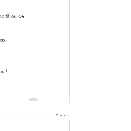
portif ou de 
as. 
ns !
Voir tout