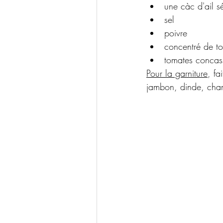
une càc d'ail s
sel 
poivre
concentré de t
tomates concas
Pour la garniture
, fa
jambon, dinde, cham