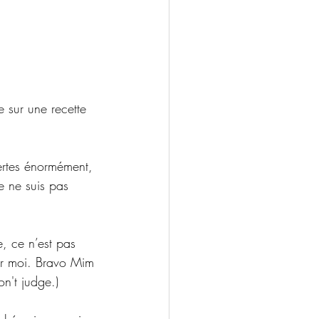
e sur une recette 
ertes énormément, 
je ne suis pas 
e, ce n’est pas 
our moi. Bravo Mim 
on't judge.)