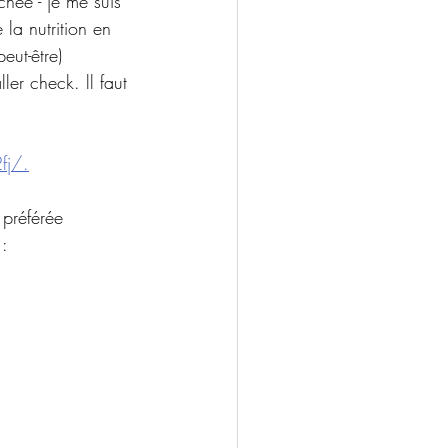
hée - je me suis 
 la nutrition en 
eut-être) 
ler check. ll faut 
fj/.
 préférée 
: 