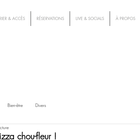
IER & ACCÈS
RÉSERVATIONS
LIVE & SOCIALS
À PROPOS
Bien-être
Divers
cture
pizza chou-fleur !