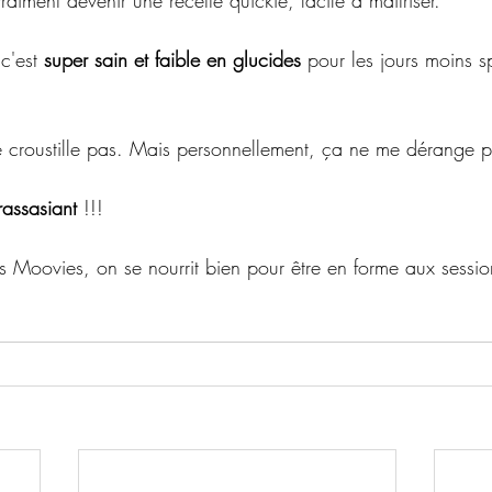
aiment devenir une recette quickie, facile à maitriser. 
c'est 
super sain et faible en glucides
 pour les jours moins s
e croustille pas. Mais personnellement, ça ne me dérange p
rassasiant
 !!! 
ovies, on se nourrit bien pour être en forme aux sessio