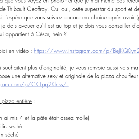
za que vous voyez en photo - et que je n'ai même pas retouc
de Thibault Geoffray. Oui oui, cette superstar du sport et de
i j'espère que vous suivrez encore ma chaîne après avoir (p
je dois avouer qu'il est au top et je dois vous conseiller d'al
i appartient à César, hein ? 
ici en vidéo : 
https://www.instagram.com/p/BeJKQ0yn2
 souhaitent plus d'originalité, je vous renvoie aussi vers ma
pose une alternative sexy et originale de la pizza chou-fleur 
agram.com/p/CK1pq2Klnss/.
 pizza entière
 : 
n ai mis 4 et la pâte était assez molle)
ilic seché
an séché