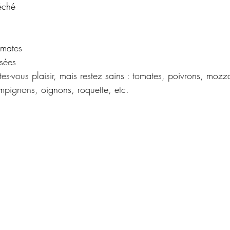
éché
omates 
sées
ites-vous plaisir, mais restez sains : tomates, poivrons, mozza
pignons, oignons, roquette, etc.